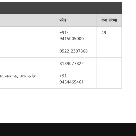
फोन
कक्ष संख्या
+91-
49
9415005000
0522-2307868
8189077822
नगर, लखनऊ, उत्तर प्रदेश
+91-
9454465461