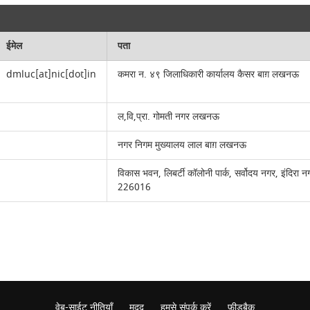
ईमेल
पता
dmluc[at]nic[dot]in
कमरा न. ४९ जिलाधिकारी कार्यालय कैसर बाग़ लखनऊ
ल,वि,प्रा. गोमती नगर लखनऊ
नगर निगम मुख्यालय लाल बाग़ लखनऊ
विकास भवन, लिबर्टी कॉलोनी पार्क, सर्वोदय नगर, इंदिरा 
226016
वेब-साईट नीतियाँ
मदद
हमसे संपर्क करें
फ़ीडबैक